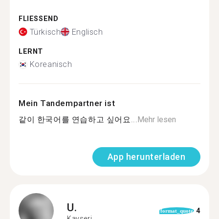
FLIESSEND
Türkisch
Englisch
LERNT
Koreanisch
Mein Tandempartner ist
같이 한국어를 연습하고 싶어요...
Mehr lesen
App herunterladen
U.
4
format_quote
Kayseri