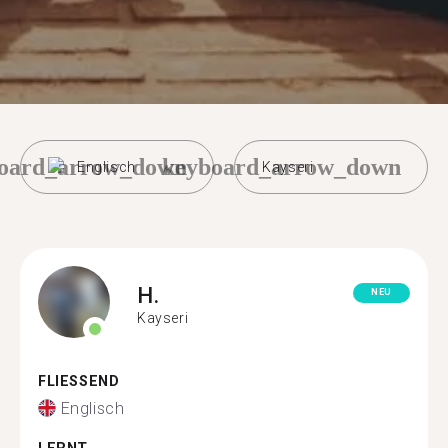
oard_arrow_down
keyboard_arrow_down
Englisch
Kayseri
H.
NEU
Kayseri
FLIESSEND
Englisch