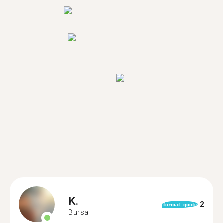
K.
2
format_quote
Bursa