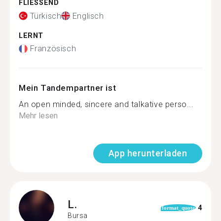
FLIESSEND
Türkisch
Englisch
LERNT
Französisch
Mein Tandempartner ist
An open minded, sincere and talkative perso...
Mehr lesen
App herunterladen
L.
4
format_quote
Bursa