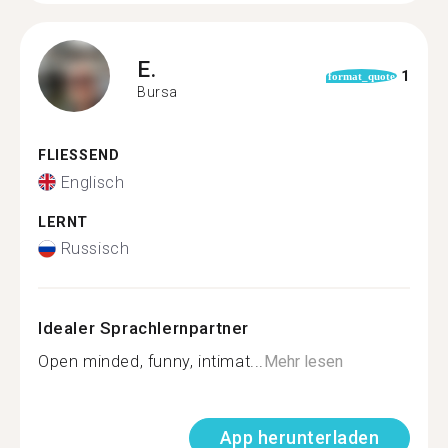
E.
1
format_quote
Bursa
FLIESSEND
Englisch
LERNT
Russisch
Idealer Sprachlernpartner
Open minded, funny, intimat...
Mehr lesen
App herunterladen