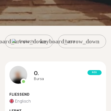
oard_arrow_down
keyboard_arrow_down
Englisch
Bursa
O.
NEU
Bursa
FLIESSEND
Englisch