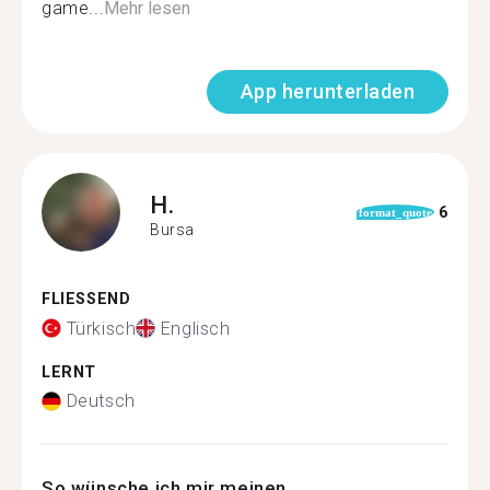
game...
Mehr lesen
App herunterladen
H.
6
format_quote
Bursa
FLIESSEND
Türkisch
Englisch
LERNT
Deutsch
So wünsche ich mir meinen