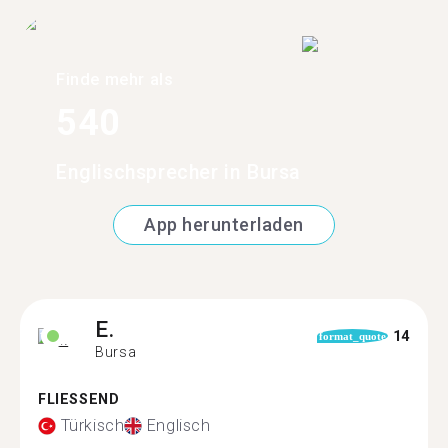
Finde mehr als
540
Englischsprecher in Bursa
App herunterladen
E.
14
format_quote
Bursa
FLIESSEND
Türkisch
Englisch