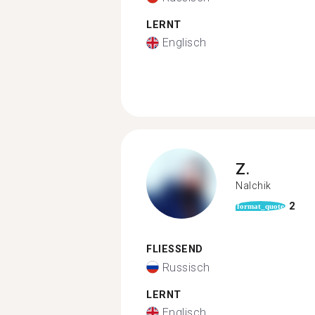
LERNT
Englisch
Z.
Nalchik
2
format_quote
FLIESSEND
Russisch
LERNT
Englisch