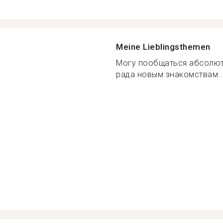
Meine Lieblingsthemen
Могу пообщаться абсолют
рада новым знакомствам..