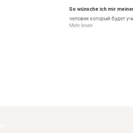
So wünsche ich mir meine
человек который будет учи
Mehr lesen
als