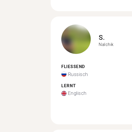
S.
Nalchik
FLIESSEND
Russisch
LERNT
Englisch