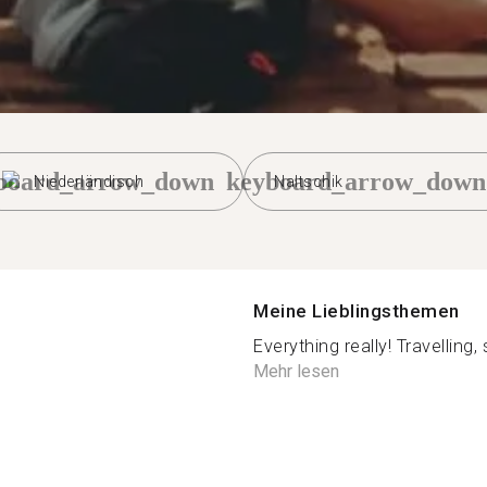
board_arrow_down
keyboard_arrow_down
Niederländisch
Naltschik
Meine Lieblingsthemen
Everything really! Travelling,
Mehr lesen