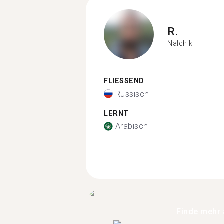
R.
Nalchik
FLIESSEND
Russisch
LERNT
Arabisch
Finde mehr 