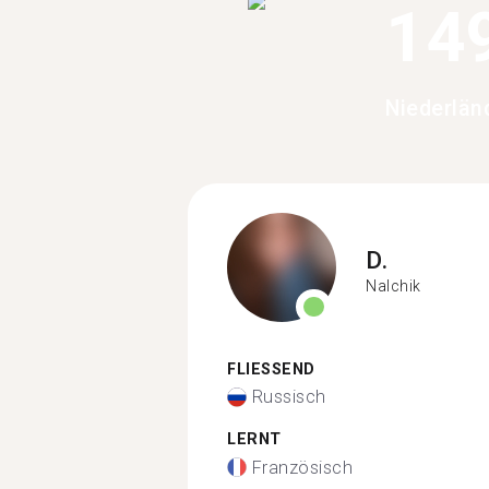
14
Niederlän
D.
Nalchik
FLIESSEND
Russisch
LERNT
Französisch