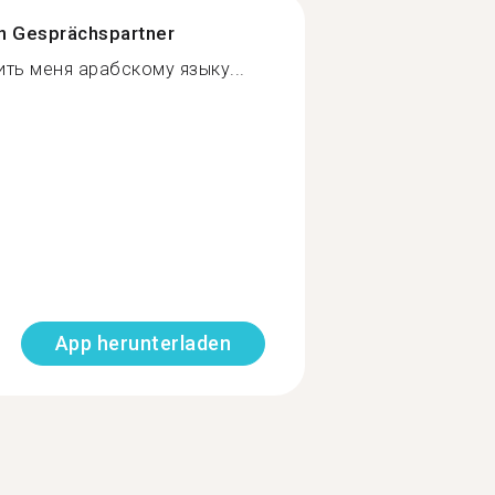
n Gesprächspartner
ть меня арабскому языку...
App herunterladen