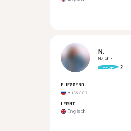
N.
Nalchik
2
format_quote
FLIESSEND
Russisch
LERNT
Englisch