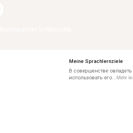
9
dischsprecher in Naltschik
Meine Sprachlernziele
В совершенстве овладеть
использовать его...
Mehr le