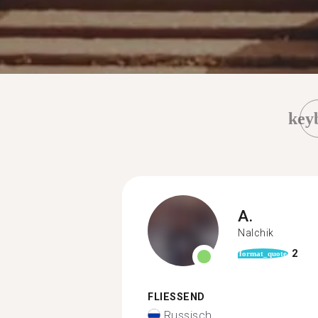
key
A.
Nalchik
2
format_quote
FLIESSEND
Russisch