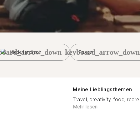
board_arrow_down
keyboard_arrow_down
Niederländisch
Pskow
Meine Lieblingsthemen
Travel, creativity, food, recr
Mehr lesen