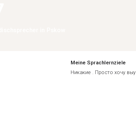
7
dischsprecher in Pskow
Meine Sprachlernziele
Никакие . Просто хочу выуч