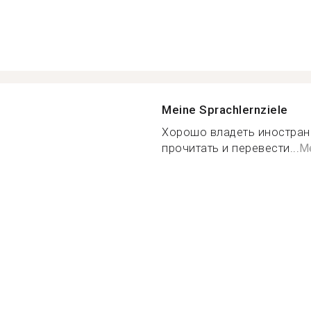
Meine Sprachlernziele
Хорошо владеть иностран
прочитать и перевести...
Me