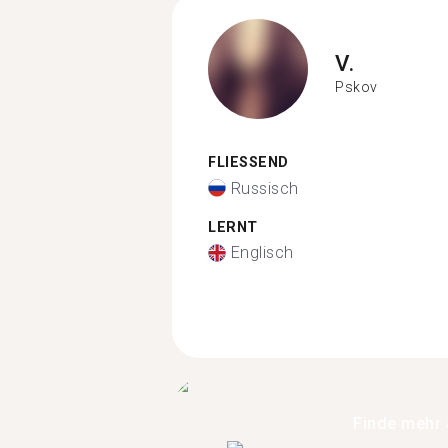
V.
Pskov
FLIESSEND
Russisch
LERNT
Englisch
Finde mehr 