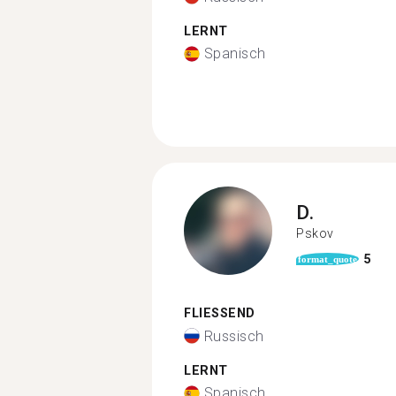
LERNT
Spanisch
D.
Pskov
5
format_quote
FLIESSEND
Russisch
LERNT
Spanisch