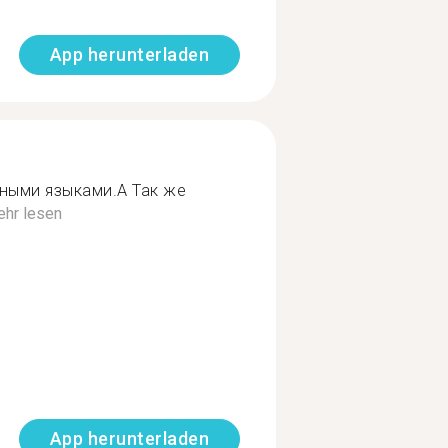
App herunterladen
ными языками.А Так же
hr lesen
App herunterladen