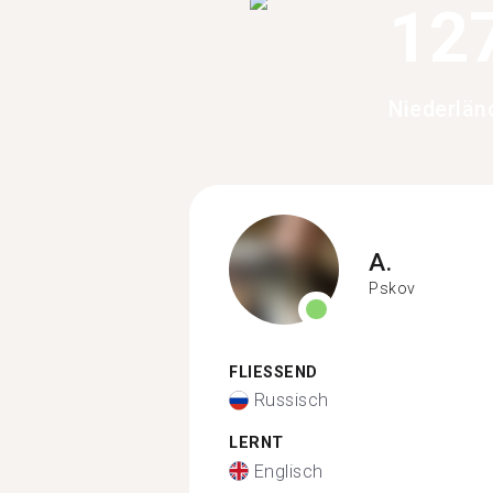
12
Niederlän
A.
Pskov
FLIESSEND
Russisch
LERNT
Englisch