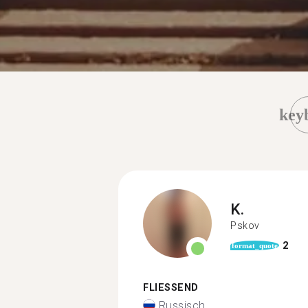
key
K.
Pskov
2
format_quote
FLIESSEND
Russisch