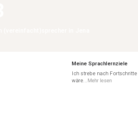
3
h (vereinfacht)sprecher in Jena
Meine Sprachlernziele
Ich strebe nach Fortschrit
wäre...
Mehr lesen