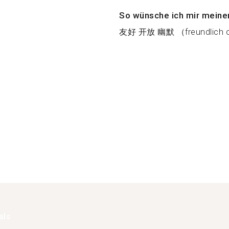
So wünsche ich mir meine
友好 开放 幽默 （freundlich off
als