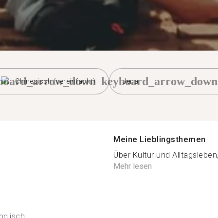
board_arrow_down
keyboard_arrow_down
Chinesisch (vereinfacht)
Jena
Meine Lieblingsthemen
Über Kultur und Alltagsleben, 
Mehr lesen
nglisch