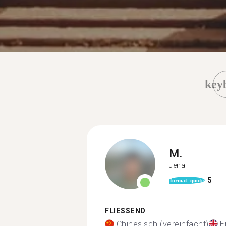
key
M.
Jena
5
format_quote
FLIESSEND
Chinesisch (vereinfacht)
E