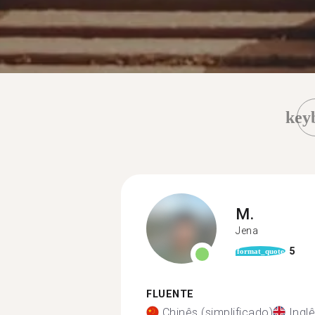
key
M.
Jena
5
format_quote
FLUENTE
Chinês (simplificado)
Ingl