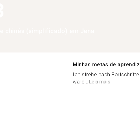
3
de chinês (simplificado) em Jena
Minhas metas de aprendi
Ich strebe nach Fortschrit
wäre...
Leia mais