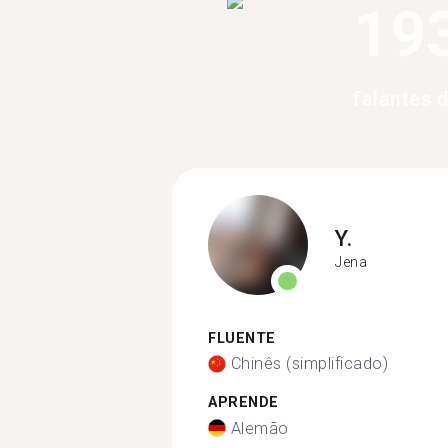
19
falantes 
Y.
Jena
FLUENTE
Chinês (simplificado)
APRENDE
Alemão