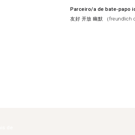
Parceiro/a de bate-papo i
友好 开放 幽默 （freundlich off
is de