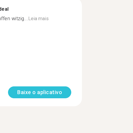
deal
en witzig...
Leia mais
Baixe o aplicativo