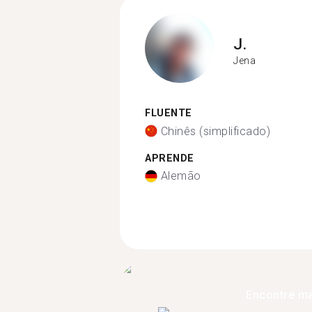
J.
Jena
FLUENTE
Chinês (simplificado)
APRENDE
Alemão
Encontre ma