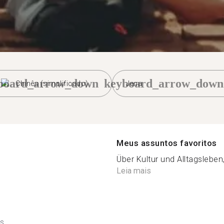
board_arrow_down
keyboard_arrow_down
Chinês (simplificado)
Jena
Meus assuntos favoritos
Über Kultur und Alltagsleben, 
Leia mais
ês