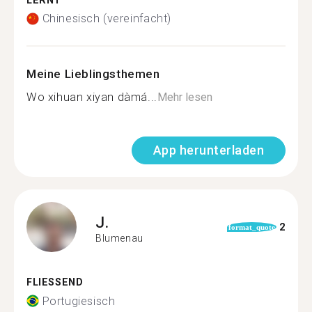
LERNT
Chinesisch (vereinfacht)
Meine Lieblingsthemen
Wo xihuan xiyan dàmá...
Mehr lesen
App herunterladen
J.
2
format_quote
Blumenau
FLIESSEND
Portugiesisch