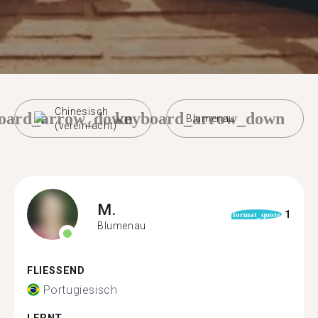
Chinesisch
oard_arrow_down
keyboard_arrow_down
Blumenau
(vereinfacht)
M.
1
format_quote
Blumenau
FLIESSEND
Portugiesisch