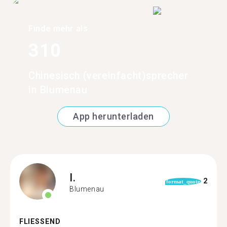
Finde mehr als
310
Chinesisch (vereinfacht)sprecher
in Blumenau
App herunterladen
I.
2
format_quote
Blumenau
FLIESSEND