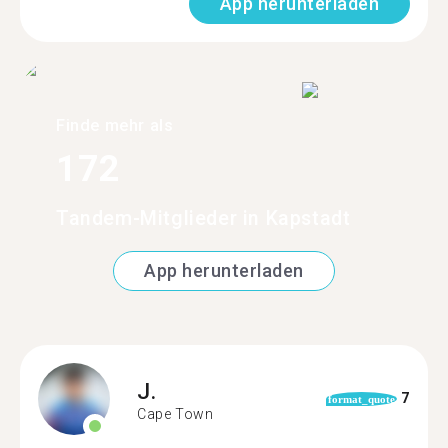
App herunterladen
Finde mehr als
172
Tandem-Mitglieder in Kapstadt
App herunterladen
J.
7
format_quote
Cape Town