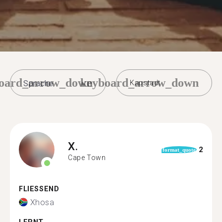
oard_arrow_down
keyboard_arrow_down
Kapstadt
X.
2
format_quote
Cape Town
FLIESSEND
Xhosa