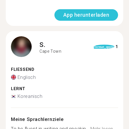
App herunterladen
S.
1
format_quote
Cape Town
FLIESSEND
Englisch
LERNT
Koreanisch
Meine Sprachlernziele
To be fluent in writing and speakin...
Mehr lesen