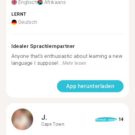
Englisch
Afrikaans
LERNT
Deutsch
Idealer Sprachlernpartner
Anyone that's enthusiastic about learning a new
language I suppose!...
Mehr lesen
App herunterladen
J.
14
format_quote
Cape Town