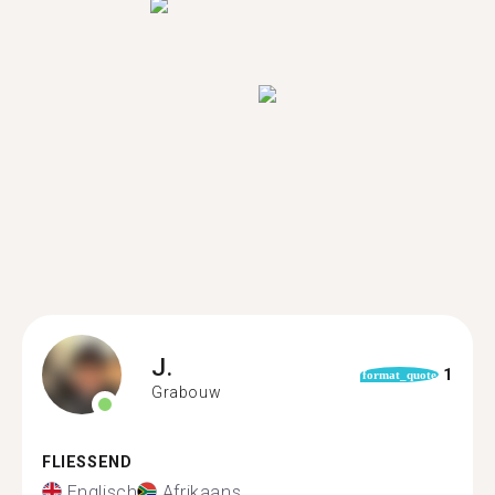
J.
1
format_quote
Grabouw
FLIESSEND
Englisch
Afrikaans