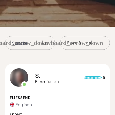
oard_arrow_down
keyboard_arrow_down
Bloemfontein
S.
5
format_quote
Bloemfontein
FLIESSEND
Englisch