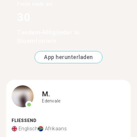
Finde mehr als
30
Tandem-Mitglieder in
Bloemfontein
App herunterladen
M.
Edenvale
FLIESSEND
Englisch
Afrikaans