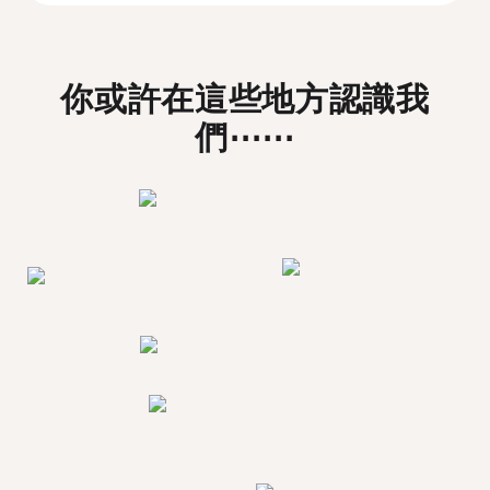
你或許在這些地方認識我
們⋯⋯