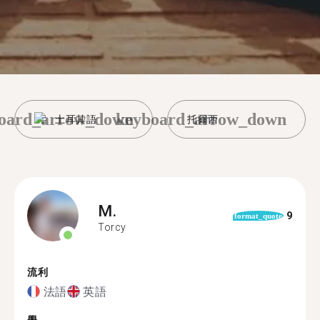
oard_arrow_down
keyboard_arrow_down
土耳其語
托爾西
M.
9
format_quote
Torcy
流利
法語
英語