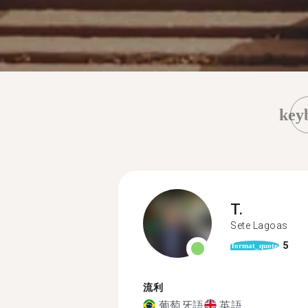
key
T.
Sete Lagoas
5
format_quote
流利
葡萄牙語
英語