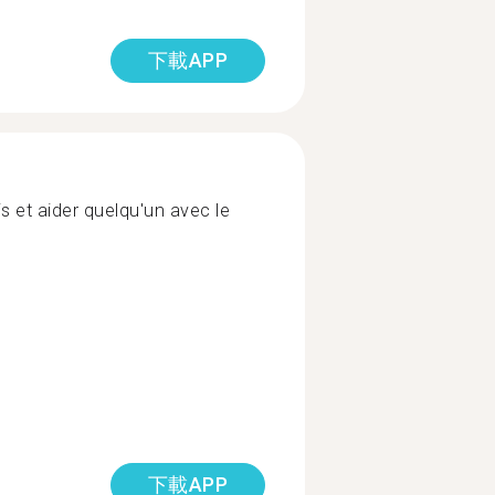
下載APP
s et aider quelqu'un avec le
下載APP