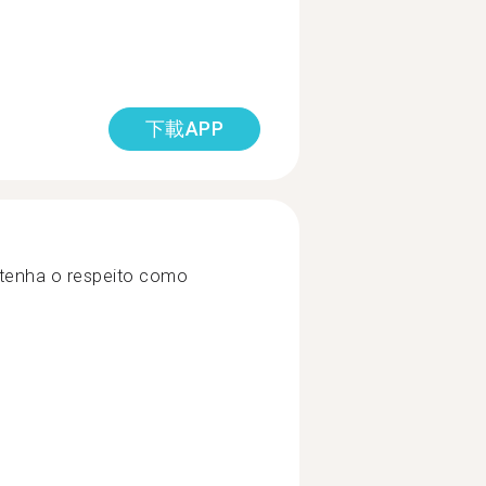
下載APP
tenha o respeito como