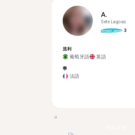
A.
Sete Lagoas
3
format_quote
流利
葡萄牙語
英語
學
法語
找到超過