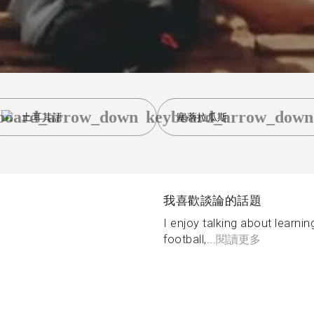
board_arrow_down
keyboard_arrow_down
土耳其語
塞蒂拉瓜斯
我喜歡談論的話題
I enjoy talking about learni
football,...
閱讀更多