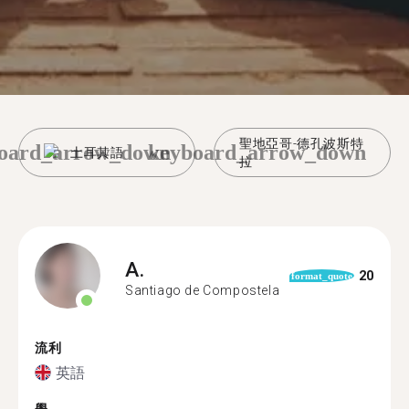
聖地亞哥-德孔波斯特
oard_arrow_down
keyboard_arrow_down
土耳其語
拉
A.
20
format_quote
Santiago de Compostela
流利
英語