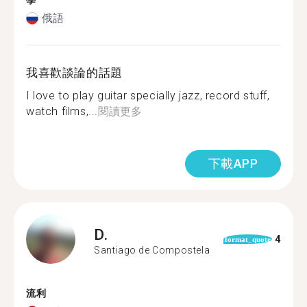
學
俄語
我喜歡談論的話題
I love to play guitar specially jazz, record stuff,
watch films,...
閱讀更多
下載APP
D.
4
format_quote
Santiago de Compostela
流利