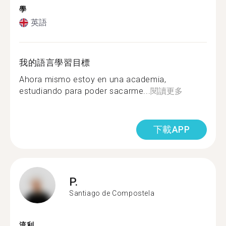
學
英語
我的語言學習目標
Ahora mismo estoy en una academia,
estudiando para poder sacarme...
閱讀更多
下載APP
P.
Santiago de Compostela
流利