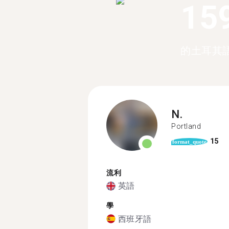
15
的土耳其
N.
Portland
15
format_quote
流利
英語
學
西班牙語