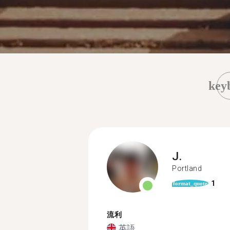
key
J.
Portland
1
format_quote
流利
英語