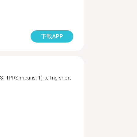
下載APP
S. TPRS means: 1) telling short