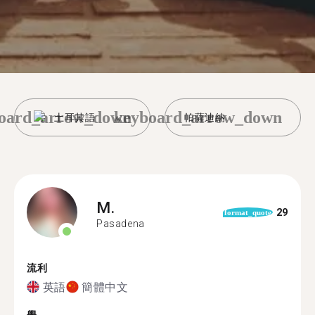
oard_arrow_down
keyboard_arrow_down
土耳其語
帕薩迪納
M.
29
format_quote
Pasadena
流利
英語
簡體中文