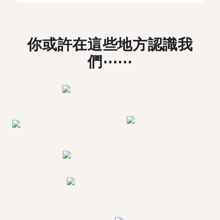
你或許在這些地方認識我
們⋯⋯