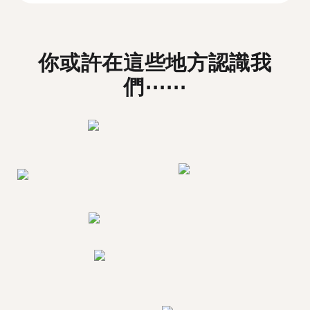
你或許在這些地方認識我
們⋯⋯