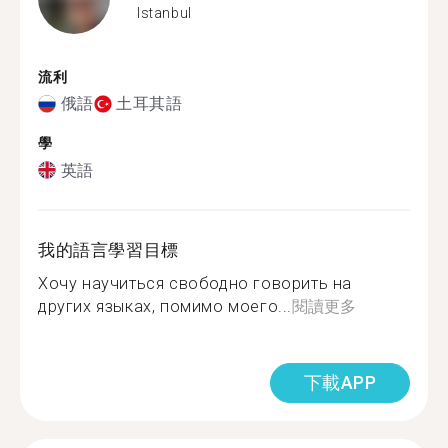
Istanbul
流利
俄語
土耳其語
學
英語
我的語言學習目標
Хочу научиться свободно говорить на
других языках, помимо моего...
閱讀更多
下載APP