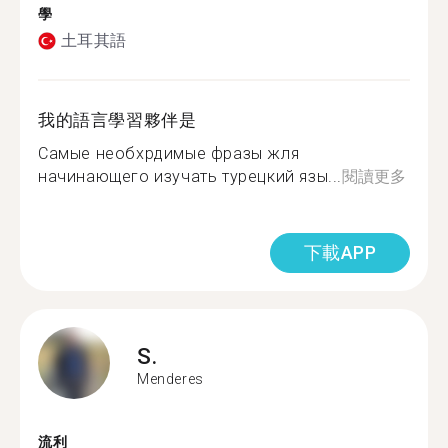
學
土耳其語
我的語言學習夥伴是
Самые необхрдимые фразы жля
начинающего изучать турецкий язы...
閱讀更多
下載APP
S.
Menderes
流利