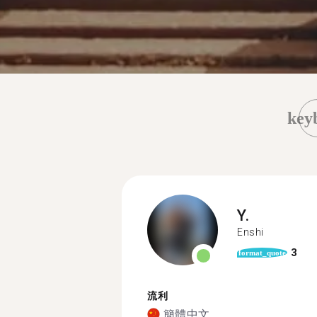
key
Y.
Enshi
3
format_quote
流利
簡體中文