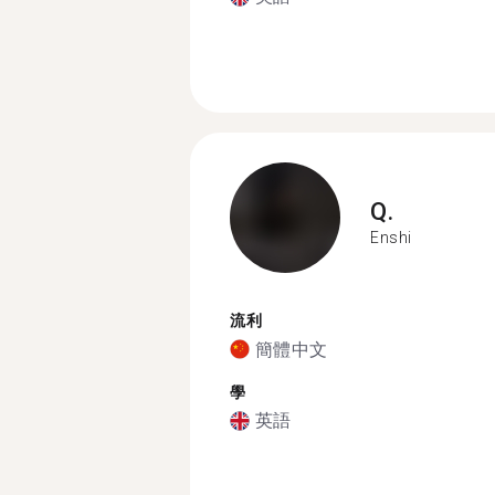
Q.
Enshi
流利
簡體中文
學
英語