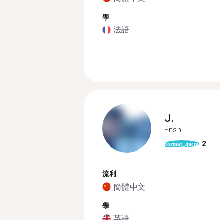
學
法語
J.
Enshi
2
format_quote
流利
簡體中文
學
英語