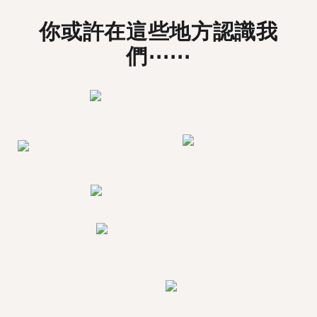
你或許在這些地方認識我
們⋯⋯