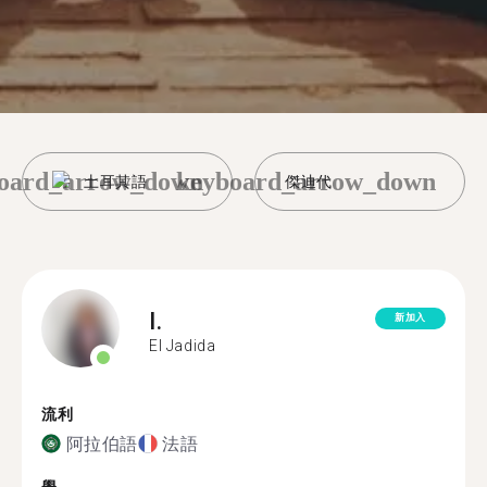
oard_arrow_down
keyboard_arrow_down
土耳其語
傑迪代
I.
新加入
El Jadida
流利
阿拉伯語
法語