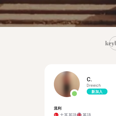
key
C.
Dreieich
新加入
流利
土耳其語
英語