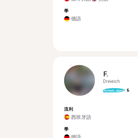
學
德語
F.
Dreieich
6
format_quote
流利
西班牙語
學
德語