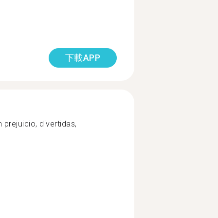
下載APP
prejuicio, divertidas,