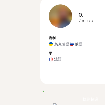
O.
Chernivtsi
流利
烏克蘭語
俄語
學
法語
找到超過