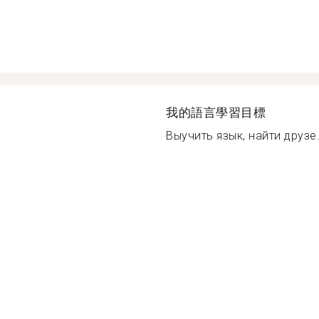
我的語言學習目標
Выучить язык, найти друзе.