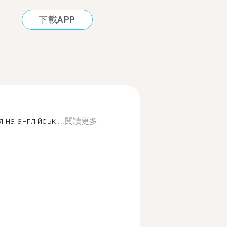
下載APP
 на англійські...
閱讀更多