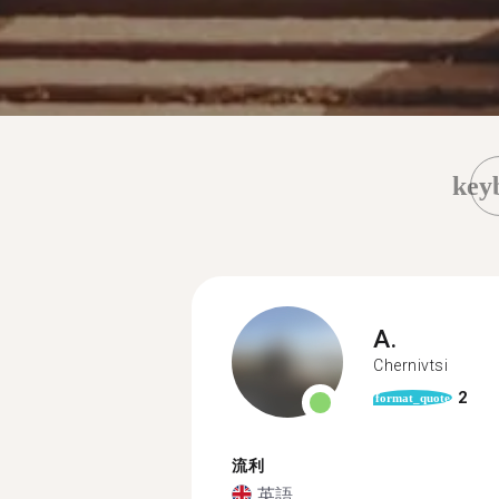
key
A.
Chernivtsi
2
format_quote
流利
英語