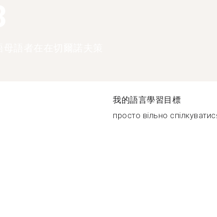
3
語母語者在在切爾諾夫策
我的語言學習目標
просто вільно спілкуватися