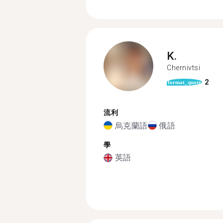
K.
Chernivtsi
2
format_quote
流利
烏克蘭語
俄語
學
英語