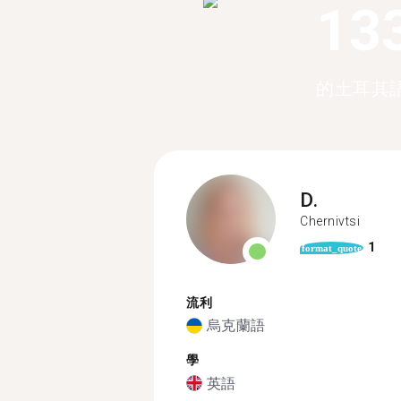
13
的土耳其
D.
Chernivtsi
1
format_quote
流利
烏克蘭語
學
英語