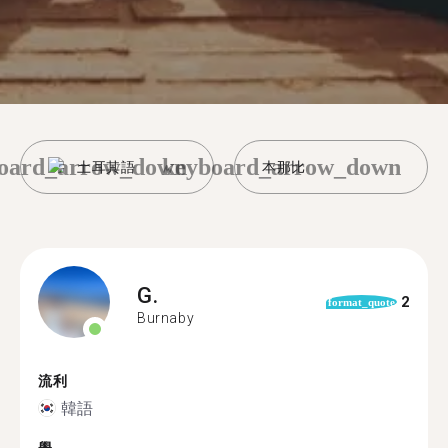
oard_arrow_down
keyboard_arrow_down
土耳其語
本那比
G.
2
format_quote
Burnaby
流利
韓語