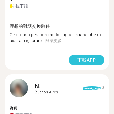
拉丁語
理想的對話交換夥伴
Cerco una persona madrelingua italiana che mi
aiuti a migliorare...
閱讀更多
下載APP
N.
3
format_quote
Buenos Aires
流利