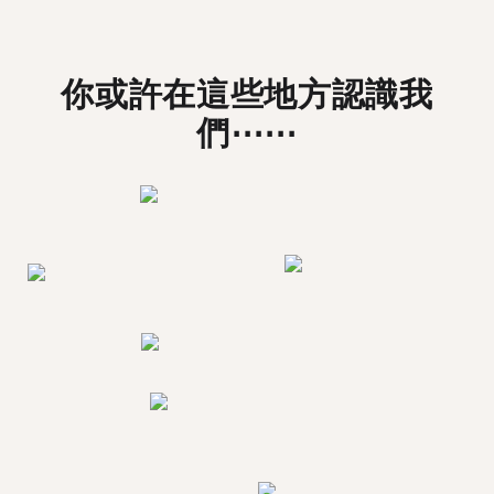
你或許在這些地方認識我
們⋯⋯