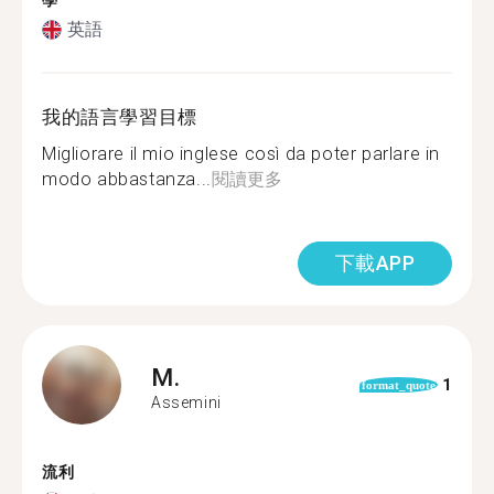
學
英語
我的語言學習目標
Migliorare il mio inglese così da poter parlare in
modo abbastanza...
閱讀更多
下載APP
M.
1
format_quote
Assemini
流利