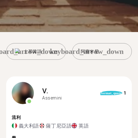
oard_arrow_down
keyboard_arrow_down
土耳其語
阿塞米尼
V.
1
format_quote
Assemini
流利
義大利語
薩丁尼亞語
英語