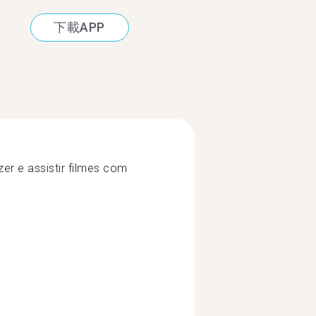
下載APP
azer e assistir filmes com