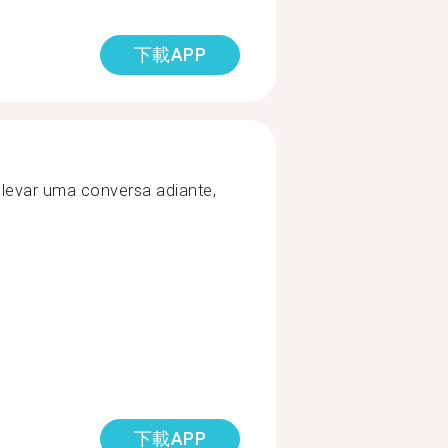
下載APP
r levar uma conversa adiante,
下載APP