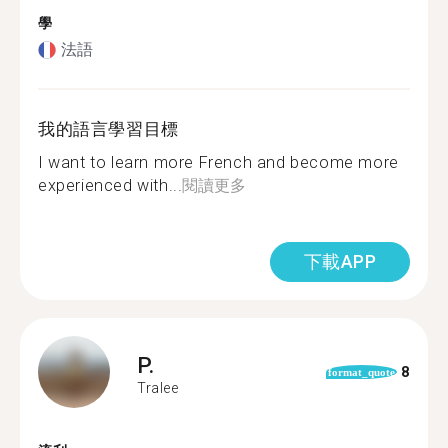
學
法語
我的語言學習目標
I want to learn more French and become more
experienced with...
閱讀更多
下載APP
P.
8
format_quote
Tralee