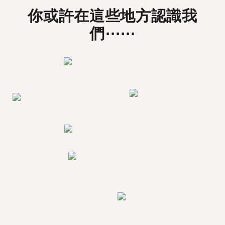
你或許在這些地方認識我
們⋯⋯