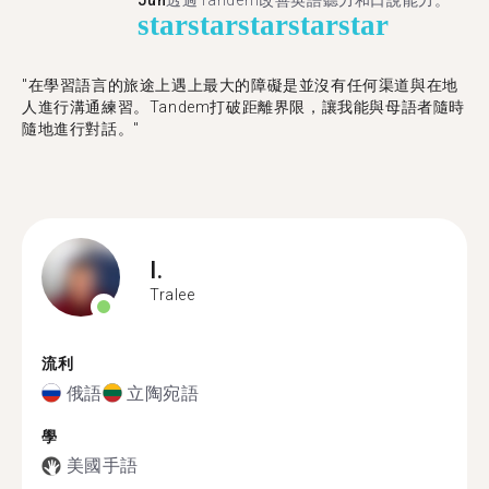
Jun
透過Tandem改善英語聽力和口說能力。
star
star
star
star
star
"在學習語言的旅途上遇上最大的障礙是並沒有任何渠道與在地
人進行溝通練習。Tandem打破距離界限，讓我能與母語者隨時
隨地進行對話。"
I.
Tralee
流利
俄語
立陶宛語
學
美國手語