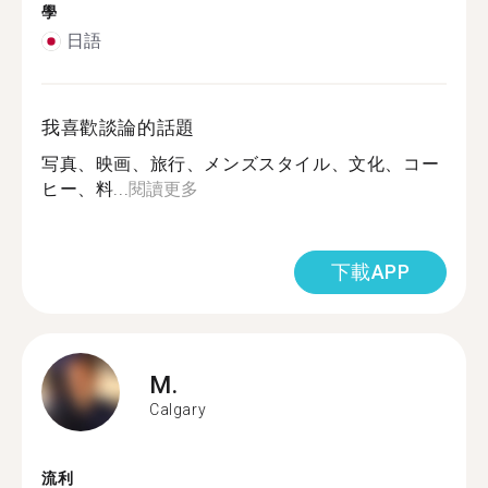
學
日語
我喜歡談論的話題
写真、映画、旅行、メンズスタイル、文化、コー
ヒー、料...
閱讀更多
下載APP
M.
Calgary
流利