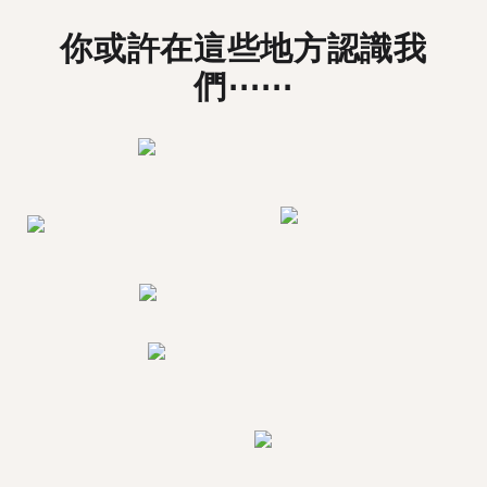
你或許在這些地方認識我
們⋯⋯