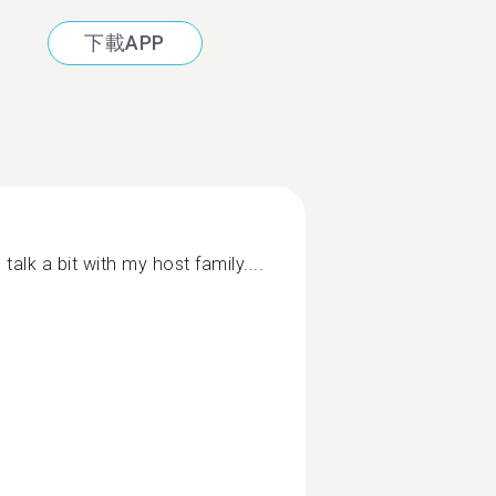
下載APP
 talk a bit with my host family....