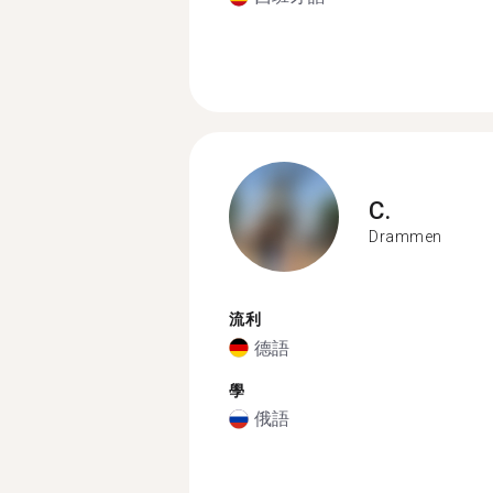
C.
Drammen
流利
德語
學
俄語