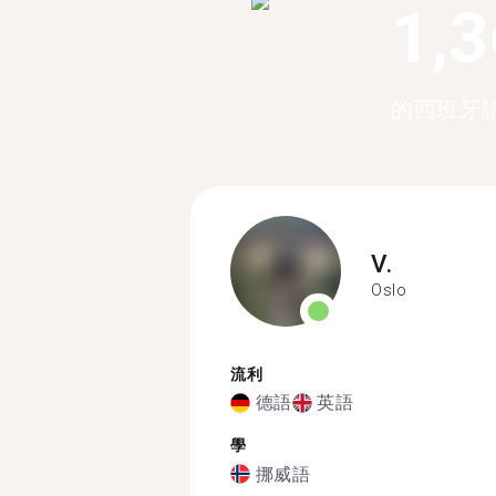
1,
的西班牙
V.
Oslo
流利
德語
英語
學
挪威語