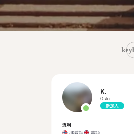
key
K.
Oslo
新加入
流利
挪威語
英語