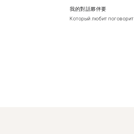
我的對話夥伴要
Который любит поговорить 