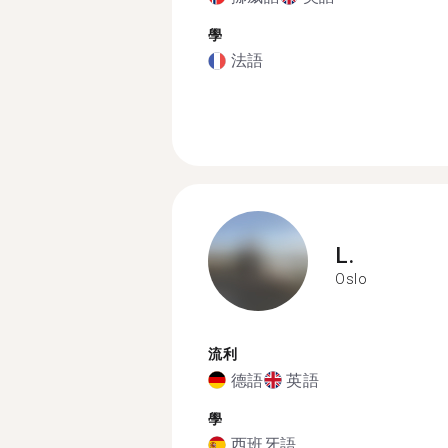
學
法語
L.
Oslo
流利
德語
英語
學
西班牙語