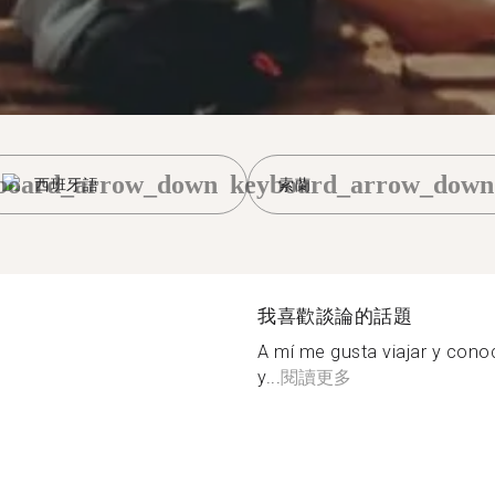
board_arrow_down
keyboard_arrow_down
西班牙語
索蘭
我喜歡談論的話題
A mí me gusta viajar y cono
y...
閱讀更多