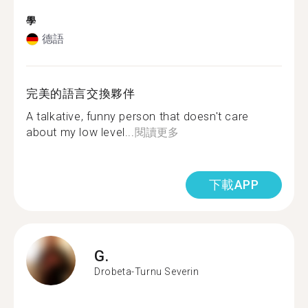
學
德語
完美的語言交換夥伴
A talkative, funny person that doesn't care
about my low level...
閱讀更多
下載APP
G.
Drobeta-Turnu Severin