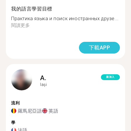
我的語言學習目標
Практика языка и поиск иностранных друзе...
閱讀更多
下載APP
A.
新加入
Iași
流利
羅馬尼亞語
英語
學
法語