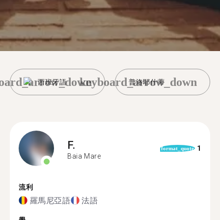
oard_arrow_down
keyboard_arrow_down
西班牙語
普洛耶什蒂
F.
1
format_quote
Baia Mare
流利
羅馬尼亞語
法語