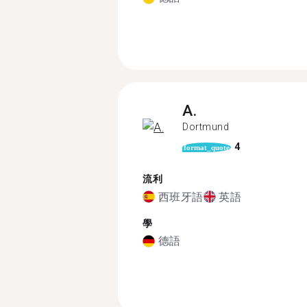
A.
Dortmund
4
format_quote
流利
西班牙語
英語
學
德語