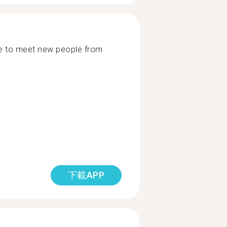
ove to meet new people from
下載APP