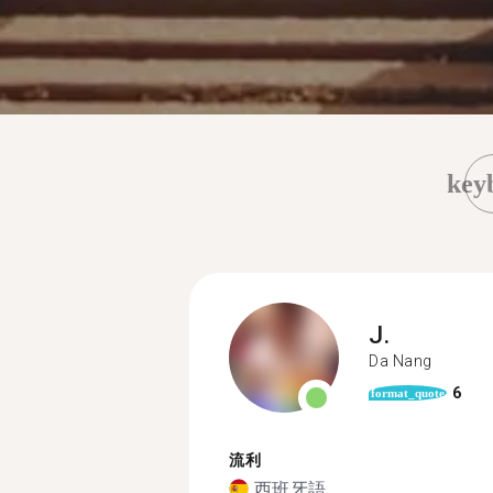
key
J.
Da Nang
6
format_quote
流利
西班牙語