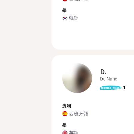
學
韓語
D.
Da Nang
1
format_quote
流利
西班牙語
學
英語