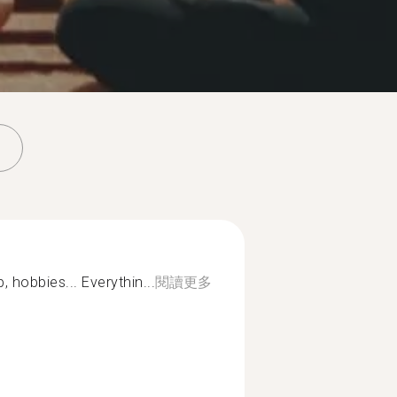
b, hobbies... Everythin...
閱讀更多