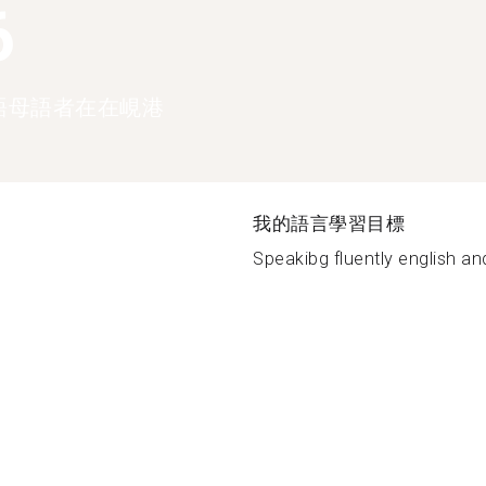
6
語母語者在在峴港
我的語言學習目標
Speakibg fluently english an