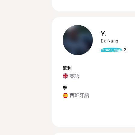
Y.
Da Nang
2
format_quote
流利
英語
學
西班牙語