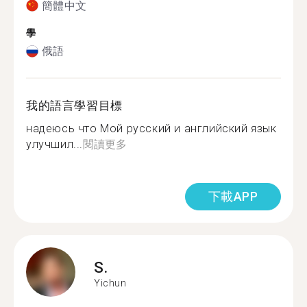
簡體中文
學
俄語
我的語言學習目標
надеюсь что Мой русский и английский язык
улучшил...
閱讀更多
下載APP
S.
Yichun