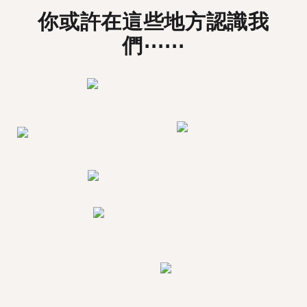
你或許在這些地方認識我
們⋯⋯