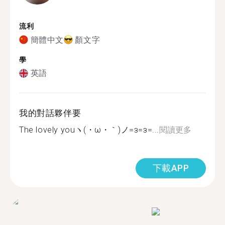
流利
簡體中文
顏文字
學
英語
我的對話夥伴要
The lovely youヽ(・ω・｀)ノ=з=з=...
閱讀更多
下載APP