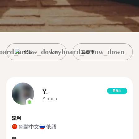
oard_arrow_down
keyboard_arrow_down
俄語
宜春市
Y.
新加入
Yichun
流利
簡體中文
俄語