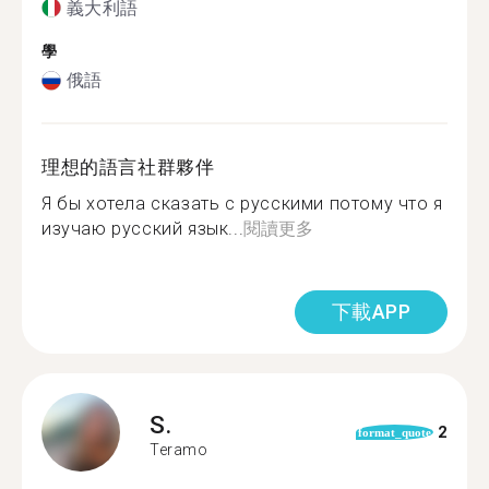
義大利語
學
俄語
理想的語言社群夥伴
Я бы хотела сказать с русскими потому что я
изучаю русский язык...
閱讀更多
下載APP
S.
2
format_quote
Teramo