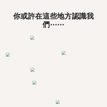
你或許在這些地方認識我
們⋯⋯