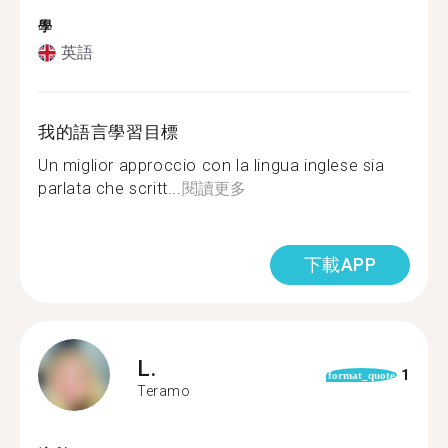
學
英語
我的語言學習目標
Un miglior approccio con la lingua inglese sia
parlata che scritt...
閱讀更多
下載APP
L.
1
format_quote
Teramo