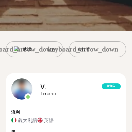
oard_arrow_down
keyboard_arrow_down
俄語
泰拉莫
V.
新加入
Teramo
流利
義大利語
英語