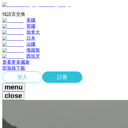
找語言交換
美國
英國
加拿大
日本
法國
俄羅斯
西班牙
查看更多國家
部落格
下載
登入
註冊
menu
close