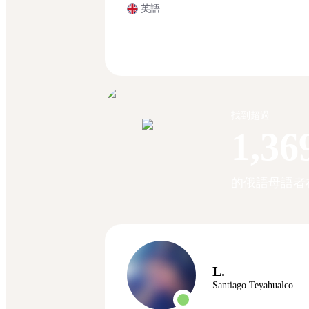
英語
找到超過
1,36
的俄語母語者
L.
Santiago Teyahualco