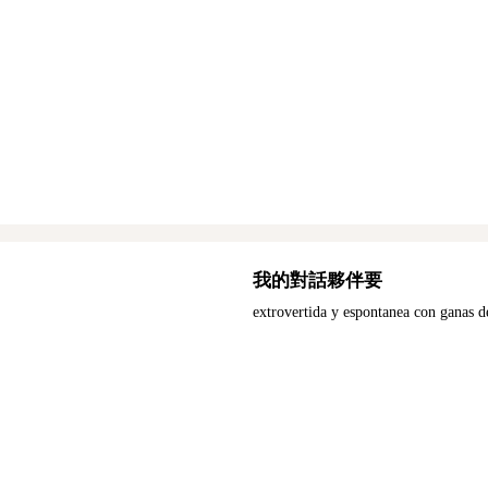
我的對話夥伴要
extrovertida y espontanea con ganas d