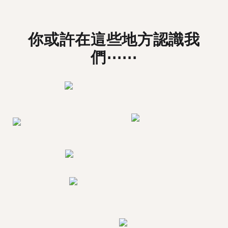
你或許在這些地方認識我
們⋯⋯