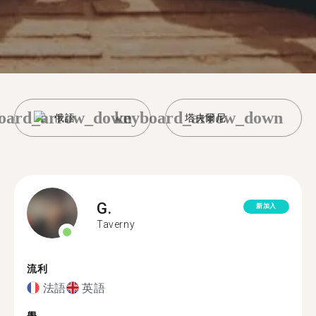
oard_arrow_down
keyboard_arrow_down
俄語
塔夫爾尼
G.
新加入
Taverny
流利
法語
英語