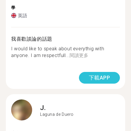
學
英語
我喜歡談論的話題
I would like to speak about everythig with
anyone. I am respectfull...
閱讀更多
下載APP
J.
Laguna de Duero