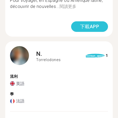
Pour voyager, en Espagne ou Amérique latine,
découvrir de nouvelles...
閱讀更多
下載APP
N.
1
format_quote
Torrelodones
流利
英語
學
法語