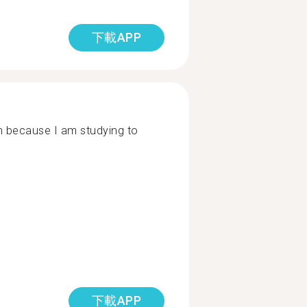
下載APP
h because I am studying to
下載APP