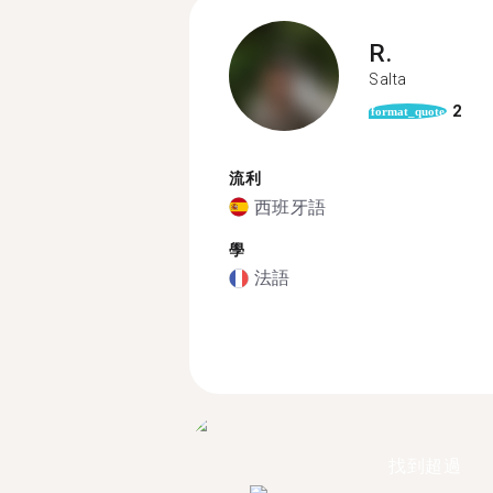
R.
Salta
2
format_quote
流利
西班牙語
學
法語
找到超過