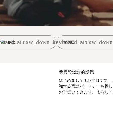
board_arrow_down
keyboard_arrow_down
俄語
薩爾塔
我喜歡談論的話題
はじめまして ! パブロです
強する言語パートナーを探し
お手伝いできます。よろしくお