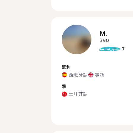
M.
Salta
7
format_quote
流利
西班牙語
英語
學
土耳其語