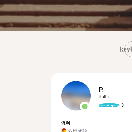
key
P.
Salta
3
format_quote
流利
西班牙語