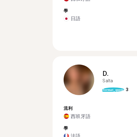
學
日語
D.
Salta
3
format_quote
流利
西班牙語
學
法語