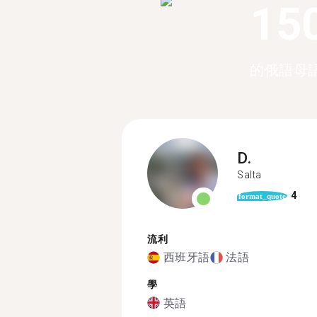
15
的俄語母
D.
Salta
4
format_quote
流利
西班牙語
法語
學
英語