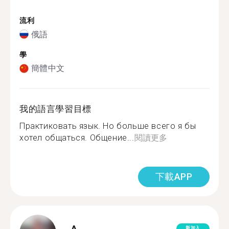
流利
俄語
學
簡體中文
我的語言學習目標
Практиковать язык. Но больше всего я бы
хотел общаться. Общение...
閱讀更多
下載APP
新加入