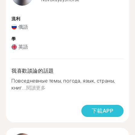
流利
俄語
學
英語
我喜歡談論的話題
Повседневные темы, погода, язык, страны,
книг...
閱讀更多
下載APP