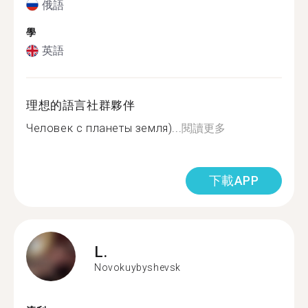
俄語
學
英語
理想的語言社群夥伴
Человек с планеты земля)...
閱讀更多
下載APP
L.
Novokuybyshevsk