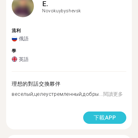
E.
Novokuybyshevsk
流利
俄語
學
英語
理想的對話交換夥伴
веселый,целеустремленный,добры...
閱讀更多
下載APP