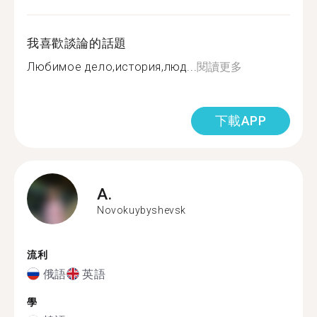
我喜歡談論的話題
Любимое дело,история,люд...
閱讀更多
下載APP
A.
Novokuybyshevsk
流利
俄語
英語
學