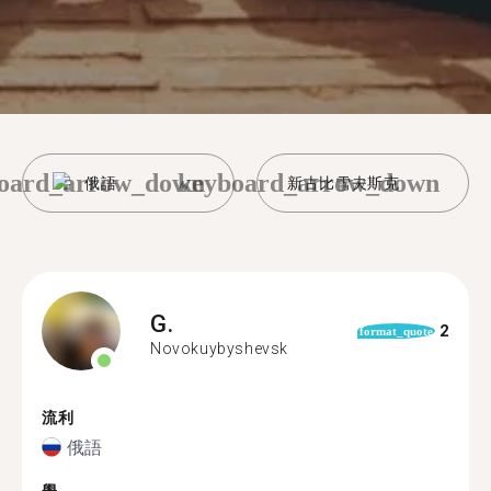
oard_arrow_down
keyboard_arrow_down
俄語
新古比雪夫斯克
G.
2
format_quote
Novokuybyshevsk
流利
俄語