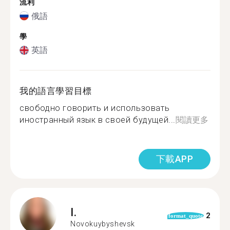
流利
俄語
學
英語
我的語言學習目標
свободно говорить и использовать
иностранный язык в своей будущей...
閱讀更多
下載APP
I.
2
format_quote
Novokuybyshevsk