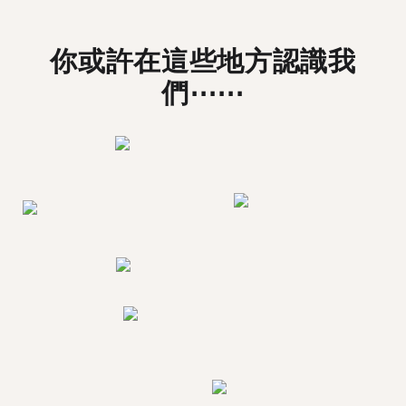
你或許在這些地方認識我
們⋯⋯