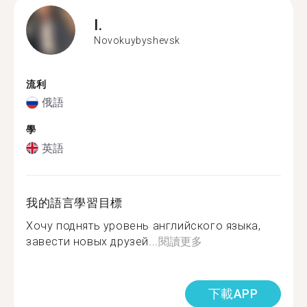
I.
Novokuybyshevsk
流利
俄語
學
英語
我的語言學習目標
Хочу поднять уровень английского языка,
завести новых друзей...
閱讀更多
下載APP