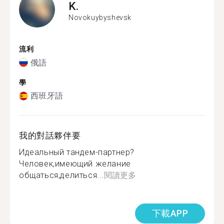
K.
Novokuybyshevsk
流利
俄語
學
西班牙語
我的對話夥伴要
Идеальный тандем-партнер?
Человек,имеющий желание
общаться,делиться...
閱讀更多
下載APP