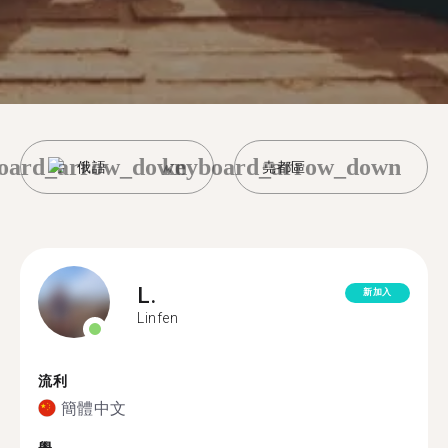
oard_arrow_down
keyboard_arrow_down
俄語
堯都區
L.
新加入
Linfen
流利
簡體中文