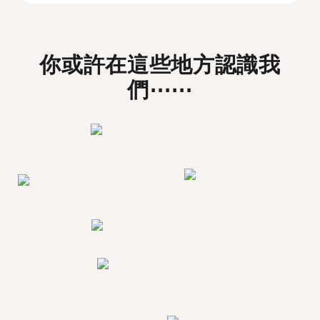
你或許在這些地方認識我
們⋯⋯