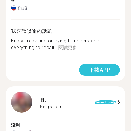
學
俄語
我喜歡談論的話題
Enjoys repairing or trying to understand
everything to repair...
閱讀更多
下載APP
B.
6
format_quote
King's Lynn
流利