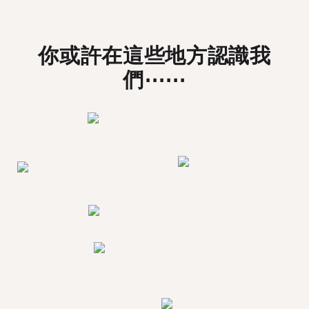
你或許在這些地方認識我
們⋯⋯