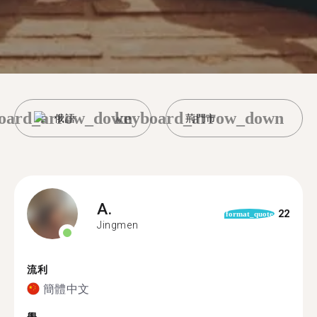
oard_arrow_down
keyboard_arrow_down
俄語
荊門市
A.
22
format_quote
Jingmen
流利
簡體中文