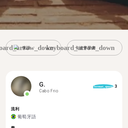
oard_arrow_down
keyboard_arrow_down
俄語
卡波弗里奧
G.
3
format_quote
Cabo Frio
流利
葡萄牙語