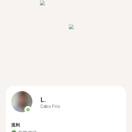
L.
Cabo Frio
流利