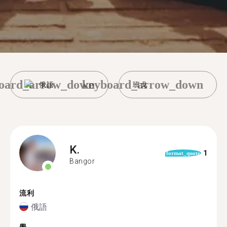
oard_arrow_down
keyboard_arrow_down
俄語
班戈
K.
1
format_quote
Bangor
流利
俄語