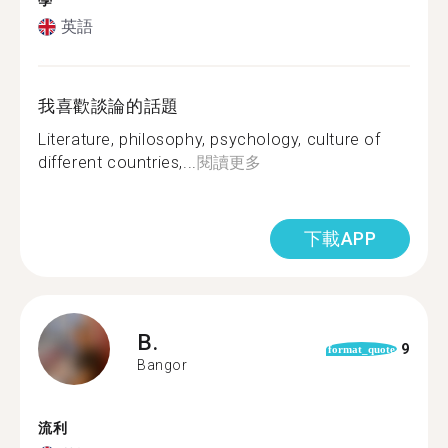
學
英語
我喜歡談論的話題
Literature, philosophy, psychology, culture of
different countries,...
閱讀更多
下載APP
B.
9
format_quote
Bangor
流利