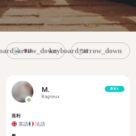
oard_arrow_down
keyboard_arrow_down
俄語
巴紐
M.
新加入
Bagneux
流利
英語
法語