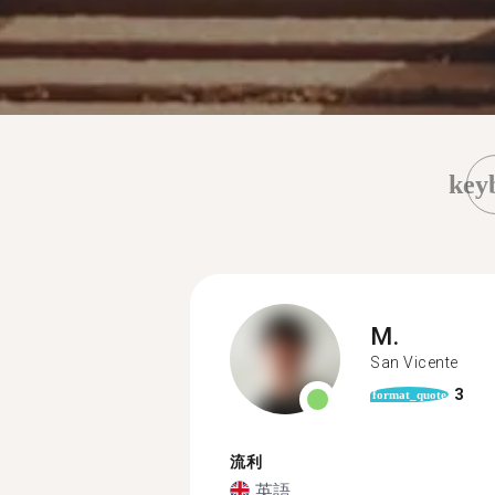
key
M.
San Vicente
3
format_quote
流利
英語