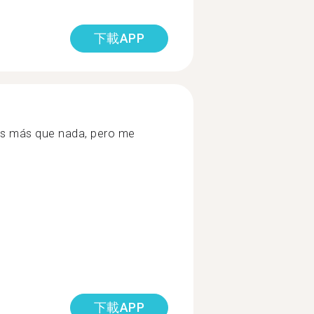
下載APP
s más que nada, pero me
下載APP