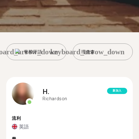
oard_arrow_down
keyboard_arrow_down
葡萄牙語
理查森
H.
新加入
Richardson
流利
英語