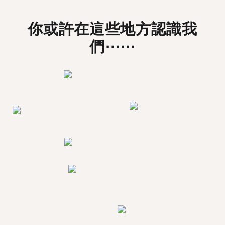
你或許在這些地方認識我
們⋯⋯