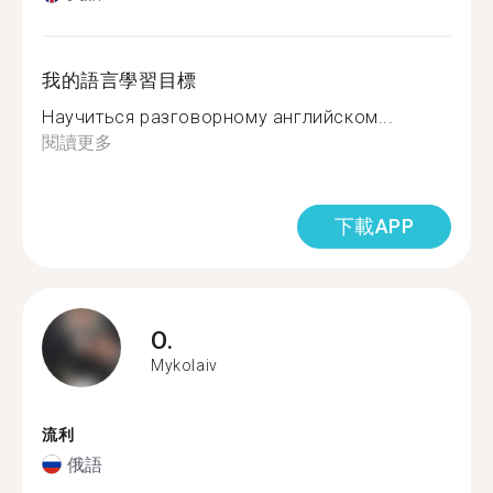
我的語言學習目標
Научиться разговорному английском...
閱讀更多
下載APP
O.
Mykolaiv
流利
俄語