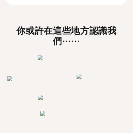
你或許在這些地方認識我
們⋯⋯