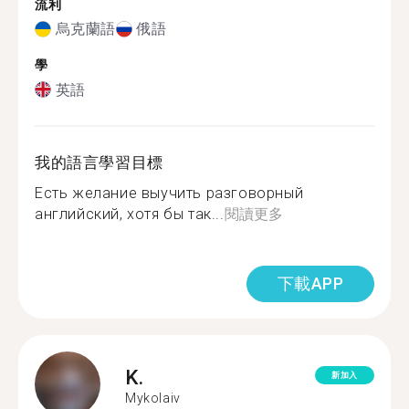
流利
烏克蘭語
俄語
學
英語
我的語言學習目標
Есть желание выучить разговорный
английский, хотя бы так...
閱讀更多
下載APP
K.
新加入
Mykolaiv