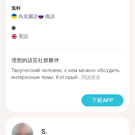
流利
烏克蘭語
俄語
學
英語
理想的語言社群夥伴
Творческий человек, с кем можно обсудить
интересные темы. Который...
閱讀更多
下載APP
S.