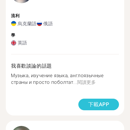
流利
烏克蘭語
俄語
學
英語
我喜歡談論的話題
Музыка, изучение языка, англоязычные
страны и просто поболтат...
閱讀更多
下載APP