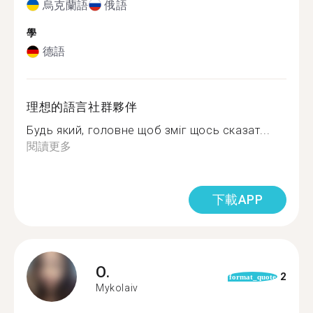
烏克蘭語
俄語
學
德語
理想的語言社群夥伴
Будь який, головне щоб зміг щось сказат...
閱讀更多
下載APP
O.
2
format_quote
Mykolaiv