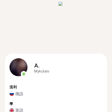
A.
Mykolaiv
流利
俄語
學
英語