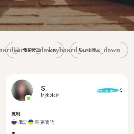
oard_arrow_down
keyboard_arrow_down
葡萄牙語
尼古拉耶夫
S.
5
format_quote
Mykolaiv
流利
俄語
烏克蘭語