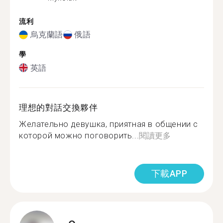
流利
烏克蘭語
俄語
學
英語
理想的對話交換夥伴
Желательно девушка, приятная в общении с
которой можно поговорить...
閱讀更多
下載APP