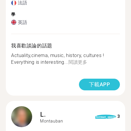
法語
學
英語
我喜歡談論的話題
Actuality,cinema, music, history, cultures !
Everything is interesting...
閱讀更多
下載APP
L.
3
format_quote
Montauban