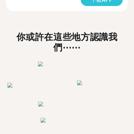
你或許在這些地方認識我
們⋯⋯