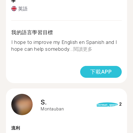
學
英語
我的語言學習目標
I hope to improve my English en Spanish and I
hope can help somebody...
閱讀更多
下載APP
S.
2
format_quote
Montauban
流利