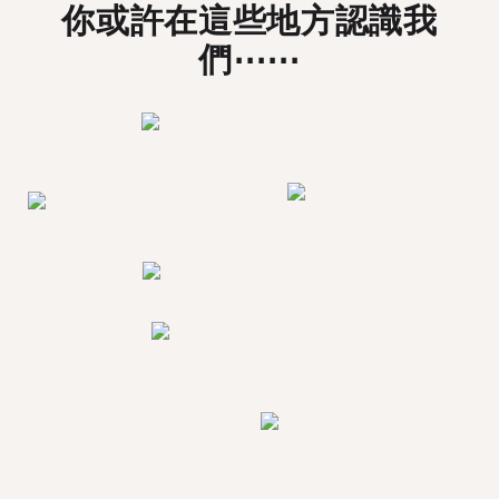
你或許在這些地方認識我
們⋯⋯