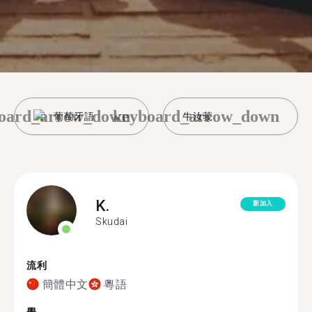
oard_arrow_down
keyboard_arrow_down
葡萄牙語
牛汝莪
K.
新加入
Skudai
流利
簡體中文
粵語