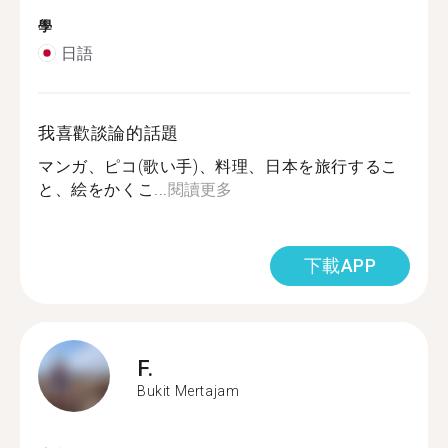
學
日語
我喜歡談論的話題
マンガ、ピコ(歌い手)、料理、日本を旅行するこ
と、絵をかくこ...
閱讀更多
下載APP
F.
Bukit Mertajam