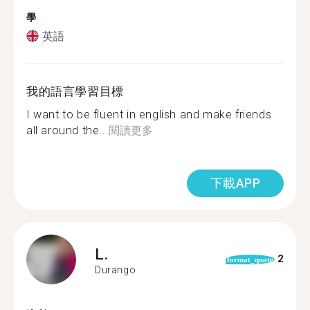
學
英語
我的語言學習目標
I want to be fluent in english and make friends
all around the...
閱讀更多
下載APP
L.
2
format_quote
Durango