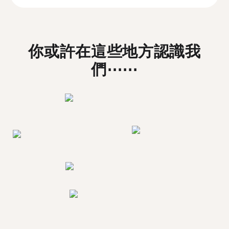
你或許在這些地方認識我
們⋯⋯