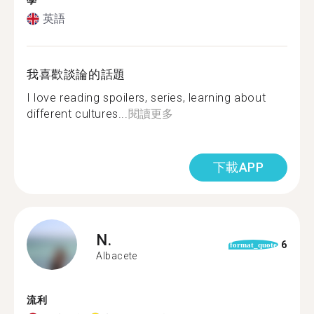
學
英語
我喜歡談論的話題
I love reading spoilers, series, learning about
different cultures...
閱讀更多
下載APP
N.
6
format_quote
Albacete
流利