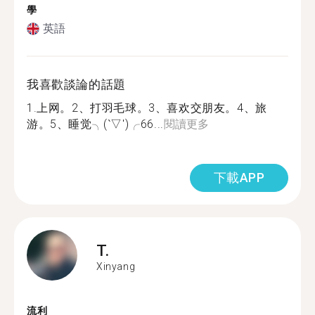
學
英語
我喜歡談論的話題
1.上网。2、打羽毛球。3、喜欢交朋友。4、旅
游。5、睡觉╮(‵▽′)╭66...
閱讀更多
下載APP
T.
Xinyang
流利