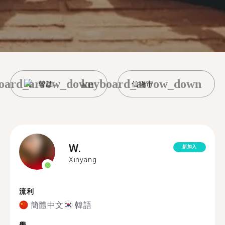
oard_arrow_down
keyboard_arrow_down
韓語
信陽市
W.
新加入
Xinyang
流利
簡體中文
韓語